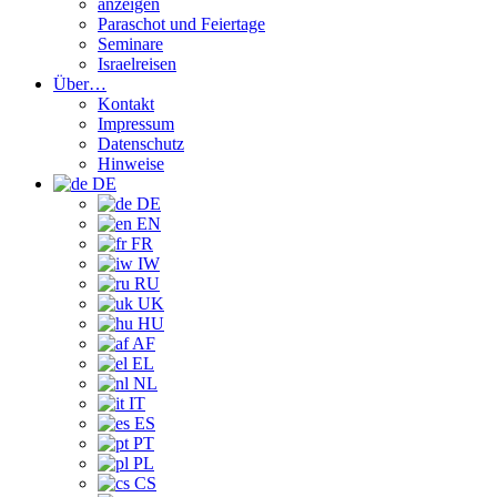
anzeigen
Paraschot und Feiertage
Seminare
Israelreisen
Über…
Kontakt
Impressum
Datenschutz
Hinweise
DE
DE
EN
FR
IW
RU
UK
HU
AF
EL
NL
IT
ES
PT
PL
CS