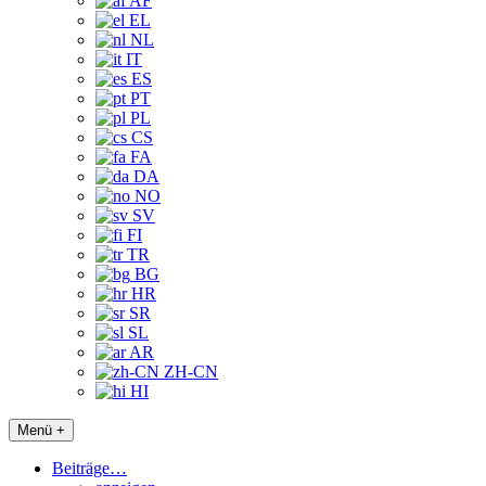
AF
EL
NL
IT
ES
PT
PL
CS
FA
DA
NO
SV
FI
TR
BG
HR
SR
SL
AR
ZH-CN
HI
Menü +
Beiträge…