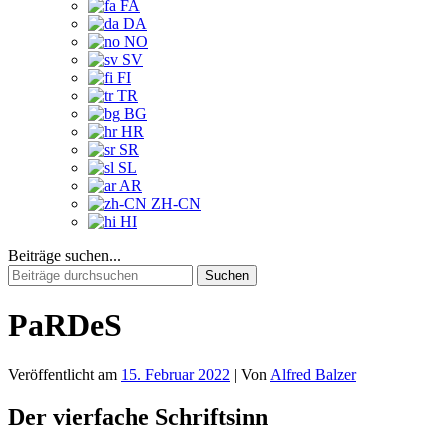
FA
DA
NO
SV
FI
TR
BG
HR
SR
SL
AR
ZH-CN
HI
Beiträge suchen...
Suchen
nach:
PaRDeS
Veröffentlicht am
15. Februar 2022
| Von
Alfred Balzer
Der vierfache Schriftsinn