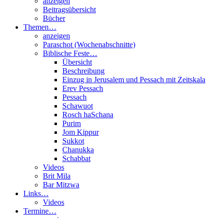
anzeigen
Beitragsübersicht
Bücher
Themen…
anzeigen
Paraschot (Wochenabschnitte)
Biblische Feste…
Übersicht
Beschreibung
Einzug in Jerusalem und Pessach mit Zeitskala
Erev Pessach
Pessach
Schawuot
Rosch haSchana
Purim
Jom Kippur
Sukkot
Chanukka
Schabbat
Videos
Brit Mila
Bar Mitzwa
Links…
Videos
Termine…