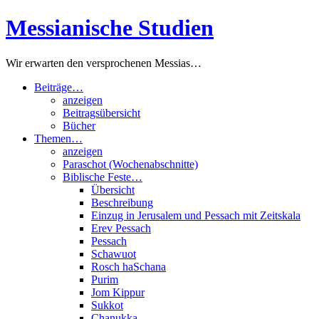
Zum
Messianische Studien
Inhalt
springen
Wir erwarten den versprochenen Messias…
Beiträge…
anzeigen
Beitragsübersicht
Bücher
Themen…
anzeigen
Paraschot (Wochenabschnitte)
Biblische Feste…
Übersicht
Beschreibung
Einzug in Jerusalem und Pessach mit Zeitskala
Erev Pessach
Pessach
Schawuot
Rosch haSchana
Purim
Jom Kippur
Sukkot
Chanukka