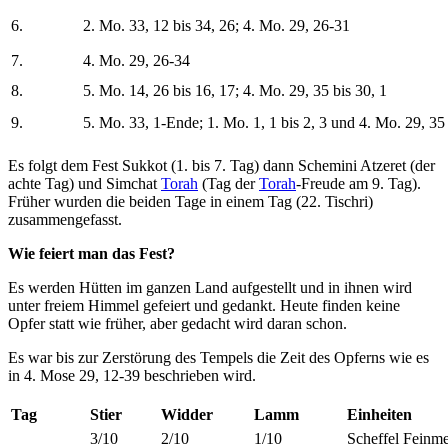
6.
2. Mo. 33, 12 bis 34, 26; 4. Mo. 29, 26-31
7.
4. Mo. 29, 26-34
8.
5. Mo. 14, 26 bis 16, 17; 4. Mo. 29, 35 bis 30, 1
9.
5. Mo. 33, 1-Ende; 1. Mo. 1, 1 bis 2, 3 und 4. Mo. 29, 35 
Es folgt dem Fest Sukkot (1. bis 7. Tag) dann Schemini Atzeret (der
achte Tag) und Simchat
Torah
(Tag der
Torah
-Freude am 9. Tag).
Früher wurden die beiden Tage in einem Tag (22. Tischri)
zusammengefasst.
Wie feiert man das Fest?
Es werden Hütten im ganzen Land aufgestellt und in ihnen wird
unter freiem Himmel gefeiert und gedankt. Heute finden keine
Opfer statt wie früher, aber gedacht wird daran schon.
Es war bis zur Zerstörung des Tempels die Zeit des Opferns wie es
in 4. Mose 29, 12-39 beschrieben wird.
Tag
Stier
Widder
Lamm
Einheiten
3/10
2/10
1/10
Scheffel Feinm