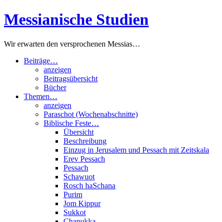
Zum
Messianische Studien
Inhalt
springen
Wir erwarten den versprochenen Messias…
Beiträge…
anzeigen
Beitragsübersicht
Bücher
Themen…
anzeigen
Paraschot (Wochenabschnitte)
Biblische Feste…
Übersicht
Beschreibung
Einzug in Jerusalem und Pessach mit Zeitskala
Erev Pessach
Pessach
Schawuot
Rosch haSchana
Purim
Jom Kippur
Sukkot
Chanukka