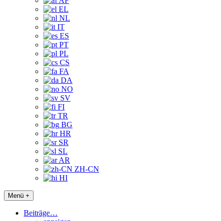
AF
EL
NL
IT
ES
PT
PL
CS
FA
DA
NO
SV
FI
TR
BG
HR
SR
SL
AR
ZH-CN
HI
Menü +
Beiträge…