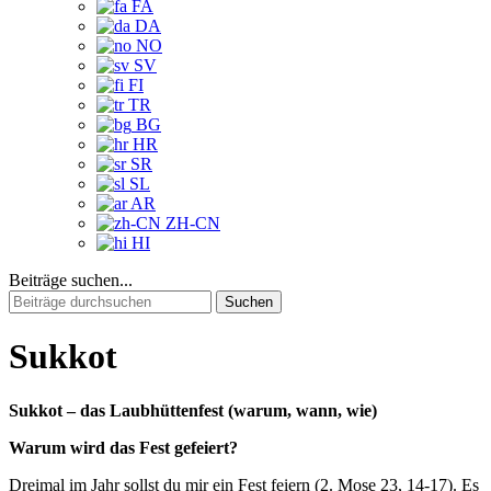
FA
DA
NO
SV
FI
TR
BG
HR
SR
SL
AR
ZH-CN
HI
Beiträge suchen...
Suchen
nach:
Sukkot
Sukkot – das Laubhüttenfest (warum, wann, wie)
Warum wird das Fest gefeiert?
Dreimal im Jahr sollst du mir ein Fest feiern (2. Mose 23, 14-17). Es