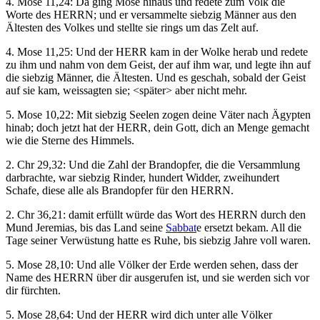
4. Mose 11,24: Da ging Mose hinaus und redete zum Volk die
Worte des HERRN; und er versammelte siebzig Männer aus den
Ältesten des Volkes und stellte sie rings um das Zelt auf.
4. Mose 11,25: Und der HERR kam in der Wolke herab und redete
zu ihm und nahm von dem Geist, der auf ihm war, und legte ihn auf
die siebzig Männer, die Ältesten. Und es geschah, sobald der Geist
auf sie kam, weissagten sie; <später> aber nicht mehr.
5. Mose 10,22: Mit siebzig Seelen zogen deine Väter nach Ägypten
hinab; doch jetzt hat der HERR, dein Gott, dich an Menge gemacht
wie die Sterne des Himmels.
2. Chr 29,32: Und die Zahl der Brandopfer, die die Versammlung
darbrachte, war siebzig Rinder, hundert Widder, zweihundert
Schafe, diese alle als Brandopfer für den HERRN.
2. Chr 36,21: damit erfüllt würde das Wort des HERRN durch den
Mund Jeremias, bis das Land seine
Sabbat
e ersetzt bekam. All die
Tage seiner Verwüstung hatte es Ruhe, bis siebzig Jahre voll waren.
5. Mose 28,10: Und alle Völker der Erde werden sehen, dass der
Name des HERRN über dir ausgerufen ist, und sie werden sich vor
dir fürchten.
5. Mose 28,64: Und der HERR wird dich unter alle Völker