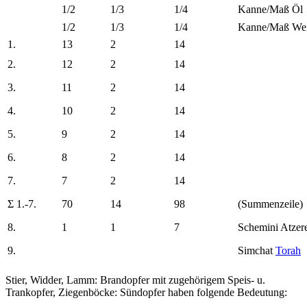
1/2
1/3
1/4
Kanne/Maß Öl
1/2
1/3
1/4
Kanne/Maß We
1.
13
2
14
2.
12
2
14
3.
11
2
14
4.
10
2
14
5.
9
2
14
6.
8
2
14
7.
7
2
14
Σ 1.-7.
70
14
98
(Summenzeile)
8.
1
1
7
Schemini Atzer
9.
Simchat
Torah
Stier, Widder, Lamm: Brandopfer mit zugehörigem Speis- u.
Trankopfer, Ziegenböcke: Sündopfer haben folgende Bedeutung: