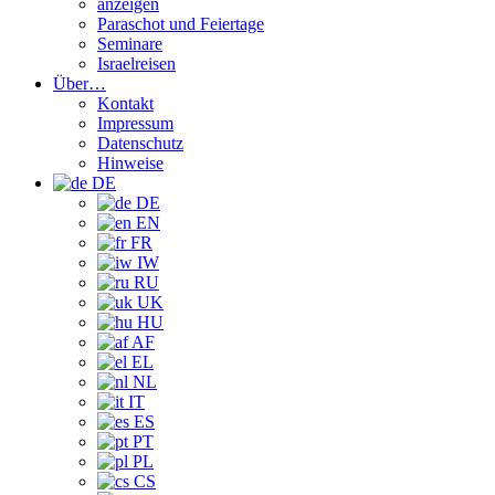
anzeigen
Paraschot und Feiertage
Seminare
Israelreisen
Über…
Kontakt
Impressum
Datenschutz
Hinweise
DE
DE
EN
FR
IW
RU
UK
HU
AF
EL
NL
IT
ES
PT
PL
CS