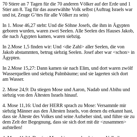
70 Stiere an 7 Tagen für die 70 anderen Völker auf der Erde und 1
Stier am 8. Tag für das auserwählte Volk selbst (Auftrag Israels war
und ist, Zeuge G‘ttes für alle Völker zu sein)
In 1. Mose 46,27 steht: Und die Söhne Josefs, die ihm in Ägypten
geboren wurden, waren zwei Seelen. Alle Seelen des Hauses Jakob,
die nach Ägypten kamen, waren siebzig.
In 2.Mose 1,5 finden wir: Und <die Zahl> aller Seelen, die von
Jakob abstammten, betrug siebzig Seelen. Josef aber war <schon> in
Ägypten.
In 2.Mose 15,27: Dann kamen sie nach Elim, und dort waren zwölf
Wasserquellen und siebzig Palmbäume; und sie lagerten sich dort
am Wasser.
2. Mose 24,9:
Da stiegen Mose und Aaron, Nadab und Abihu und
siebzig von den Ältesten Israels hinauf.
4. Mose 11,16: Und der HERR sprach zu Mose: Versammle mir
siebzig Männer aus den Ältesten Israels, von denen du erkannt hast,
dass sie Älteste des Volkes und seine Aufseher sind, und führe sie zu
dem Zelt der Begegnung, dass sie sich dort mit dir <zusammen>
aufstellen!