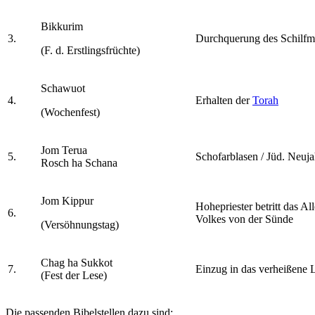
Bikkurim
3.
Durchquerung des Schilfm
(F. d. Erstlingsfrüchte)
Schawuot
4.
Erhalten der
Torah
(Wochenfest)
Jom Terua
5.
Schofarblasen / Jüd. Neuja
Rosch ha Schana
Jom Kippur
Hohepriester betritt das Al
6.
Volkes von der Sünde
(Versöhnungstag)
Chag ha Sukkot
7.
Einzug in das verheißene 
(Fest der Lese)
Die passenden Bibelstellen dazu sind: