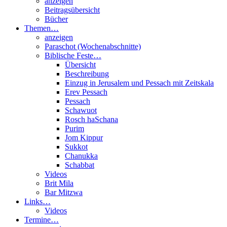
anzeigen
Beitragsübersicht
Bücher
Themen…
anzeigen
Paraschot (Wochenabschnitte)
Biblische Feste…
Übersicht
Beschreibung
Einzug in Jerusalem und Pessach mit Zeitskala
Erev Pessach
Pessach
Schawuot
Rosch haSchana
Purim
Jom Kippur
Sukkot
Chanukka
Schabbat
Videos
Brit Mila
Bar Mitzwa
Links…
Videos
Termine…