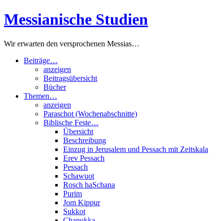
Zum
Messianische Studien
Inhalt
springen
Wir erwarten den versprochenen Messias…
Beiträge…
anzeigen
Beitragsübersicht
Bücher
Themen…
anzeigen
Paraschot (Wochenabschnitte)
Biblische Feste…
Übersicht
Beschreibung
Einzug in Jerusalem und Pessach mit Zeitskala
Erev Pessach
Pessach
Schawuot
Rosch haSchana
Purim
Jom Kippur
Sukkot
Chanukka