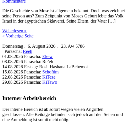
Kommentare
Die Geschichte von Mose ist allgemein bekannt. Doch was zeichnet
seine Person aus? Zum Zeitpunkt von Moses Geburt lebte das Volk
Israel in der ägyptischen Sklaverei. Seine Eltern, der Vater […]
Wer
Weiterlesen »
ist
« Vorherige Seite
Mose?
Donnerstag , 6. August 2026 , 23. Aw 5786
Parascha:
Reeh
01.08.2026 Parascha:
Ekew
08.08.2026 Parascha: Re’eh
14.08.2026 Festtag: Rosh Hashana LaBehemot
15.08.2026 Parascha:
Schoftim
22.08.2026 Parascha:
KiTeze
29.08.2026 Parascha:
KiTawo
Interner Arbeitsbereich
Der interne Bereich ist ab sofort wegen vielen Angriffen
geschlossen. Alle Beiträge befinden sich jedoch auf den Seiten und
eine Anmeldung ist somit nicht nötig.