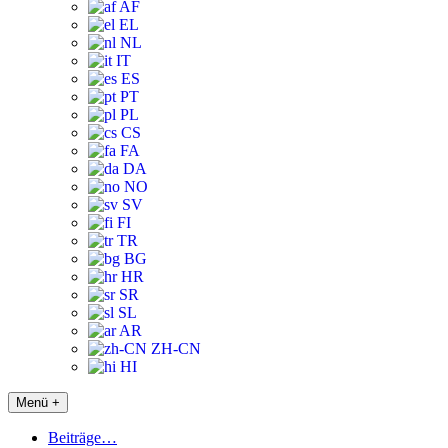
AF
EL
NL
IT
ES
PT
PL
CS
FA
DA
NO
SV
FI
TR
BG
HR
SR
SL
AR
ZH-CN
HI
Menü +
Beiträge…