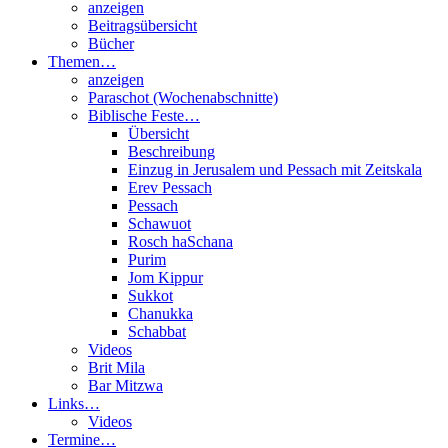
anzeigen
Beitragsübersicht
Bücher
Themen…
anzeigen
Paraschot (Wochenabschnitte)
Biblische Feste…
Übersicht
Beschreibung
Einzug in Jerusalem und Pessach mit Zeitskala
Erev Pessach
Pessach
Schawuot
Rosch haSchana
Purim
Jom Kippur
Sukkot
Chanukka
Schabbat
Videos
Brit Mila
Bar Mitzwa
Links…
Videos
Termine…