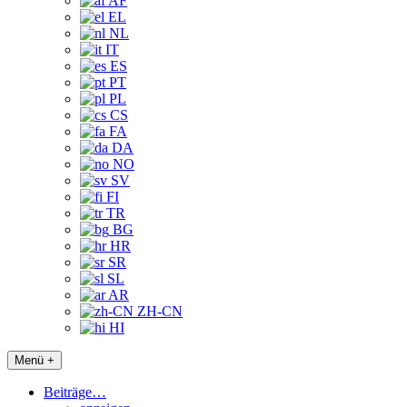
AF
EL
NL
IT
ES
PT
PL
CS
FA
DA
NO
SV
FI
TR
BG
HR
SR
SL
AR
ZH-CN
HI
Menü +
Beiträge…