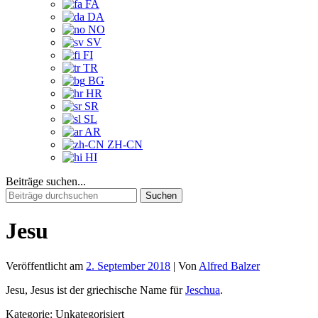
FA
DA
NO
SV
FI
TR
BG
HR
SR
SL
AR
ZH-CN
HI
Beiträge suchen...
Suchen
nach:
Jesu
Veröffentlicht am
2. September 2018
| Von
Alfred Balzer
Jesu, Jesus ist der griechische Name für
Jeschua
.
Kategorie: Unkategorisiert