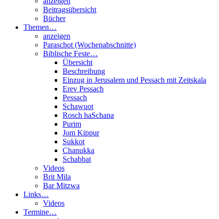
anzeigen
Beitragsübersicht
Bücher
Themen…
anzeigen
Paraschot (Wochenabschnitte)
Biblische Feste…
Übersicht
Beschreibung
Einzug in Jerusalem und Pessach mit Zeitskala
Erev Pessach
Pessach
Schawuot
Rosch haSchana
Purim
Jom Kippur
Sukkot
Chanukka
Schabbat
Videos
Brit Mila
Bar Mitzwa
Links…
Videos
Termine…