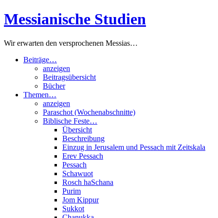
Zum
Messianische Studien
Inhalt
springen
Wir erwarten den versprochenen Messias…
Beiträge…
anzeigen
Beitragsübersicht
Bücher
Themen…
anzeigen
Paraschot (Wochenabschnitte)
Biblische Feste…
Übersicht
Beschreibung
Einzug in Jerusalem und Pessach mit Zeitskala
Erev Pessach
Pessach
Schawuot
Rosch haSchana
Purim
Jom Kippur
Sukkot
Chanukka