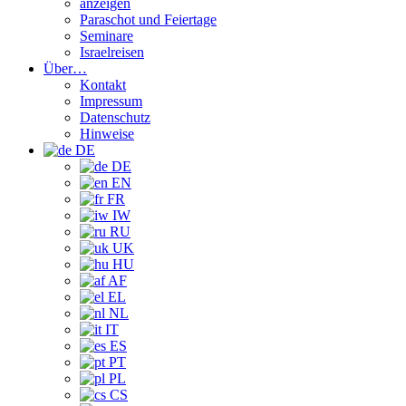
anzeigen
Paraschot und Feiertage
Seminare
Israelreisen
Über…
Kontakt
Impressum
Datenschutz
Hinweise
DE
DE
EN
FR
IW
RU
UK
HU
AF
EL
NL
IT
ES
PT
PL
CS