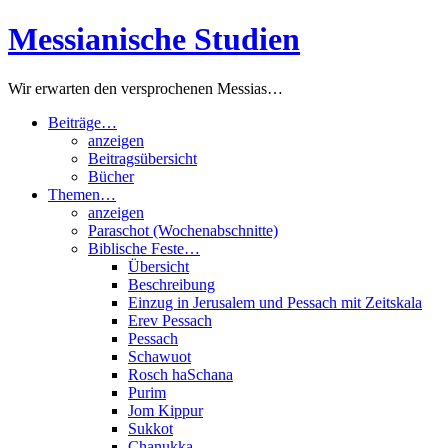
Zum
Messianische Studien
Inhalt
springen
Wir erwarten den versprochenen Messias…
Beiträge…
anzeigen
Beitragsübersicht
Bücher
Themen…
anzeigen
Paraschot (Wochenabschnitte)
Biblische Feste…
Übersicht
Beschreibung
Einzug in Jerusalem und Pessach mit Zeitskala
Erev Pessach
Pessach
Schawuot
Rosch haSchana
Purim
Jom Kippur
Sukkot
Chanukka