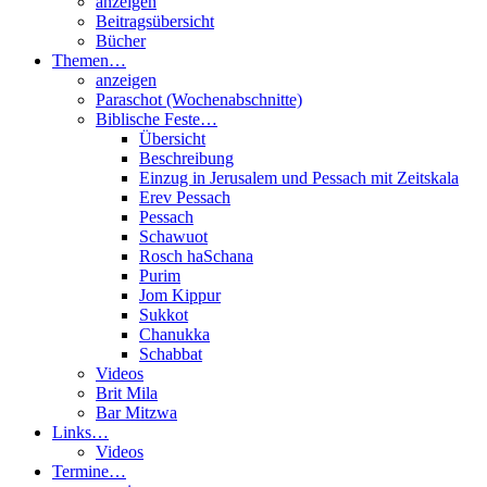
anzeigen
Beitragsübersicht
Bücher
Themen…
anzeigen
Paraschot (Wochenabschnitte)
Biblische Feste…
Übersicht
Beschreibung
Einzug in Jerusalem und Pessach mit Zeitskala
Erev Pessach
Pessach
Schawuot
Rosch haSchana
Purim
Jom Kippur
Sukkot
Chanukka
Schabbat
Videos
Brit Mila
Bar Mitzwa
Links…
Videos
Termine…