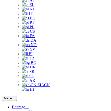
AF
EL
NL
IT
ES
PT
PL
CS
FA
DA
NO
SV
FI
TR
BG
HR
SR
SL
AR
ZH-CN
HI
Menü +
Beiträge…