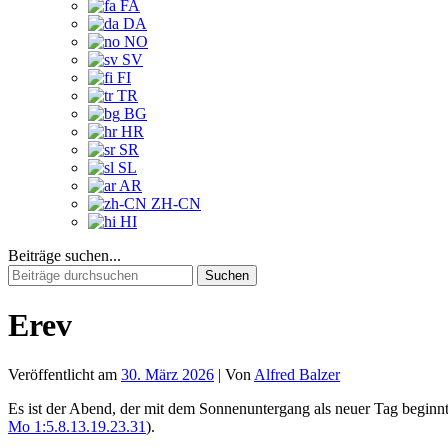
FA
DA
NO
SV
FI
TR
BG
HR
SR
SL
AR
ZH-CN
HI
Beiträge suchen...
Suchen
nach:
Erev
Veröffentlicht am
30. März 2026
| Von
Alfred Balzer
Es ist der Abend, der mit dem Sonnenuntergang als neuer Tag beginn
Mo 1:5.8.13.19.23.31
).