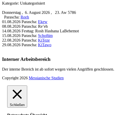
Kategorie: Unkategorisiert
Donnerstag , 6. August 2026 , 23. Aw 5786
Parascha:
Reeh
01.08.2026 Parascha:
Ekew
08.08.2026 Parascha: Re’eh
14.08.2026 Festtag: Rosh Hashana LaBehemot
15.08.2026 Parascha:
Schoftim
22.08.2026 Parascha:
KiTeze
29.08.2026 Parascha:
KiTawo
Interner Arbeitsbereich
Der interne Bereich ist ab sofort wegen vielen Angriffen geschlossen.
Copyright 2026
Messianische Studien
Schließen