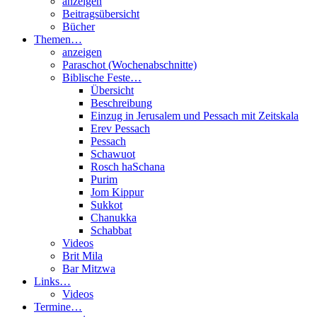
anzeigen
Beitragsübersicht
Bücher
Themen…
anzeigen
Paraschot (Wochenabschnitte)
Biblische Feste…
Übersicht
Beschreibung
Einzug in Jerusalem und Pessach mit Zeitskala
Erev Pessach
Pessach
Schawuot
Rosch haSchana
Purim
Jom Kippur
Sukkot
Chanukka
Schabbat
Videos
Brit Mila
Bar Mitzwa
Links…
Videos
Termine…