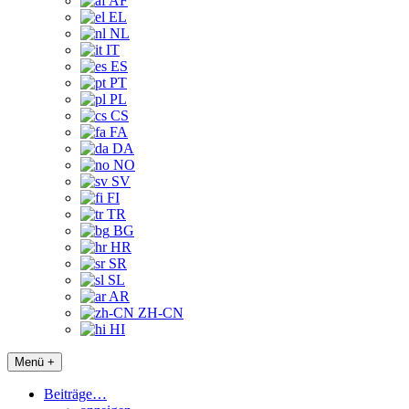
AF
EL
NL
IT
ES
PT
PL
CS
FA
DA
NO
SV
FI
TR
BG
HR
SR
SL
AR
ZH-CN
HI
Menü +
Beiträge…