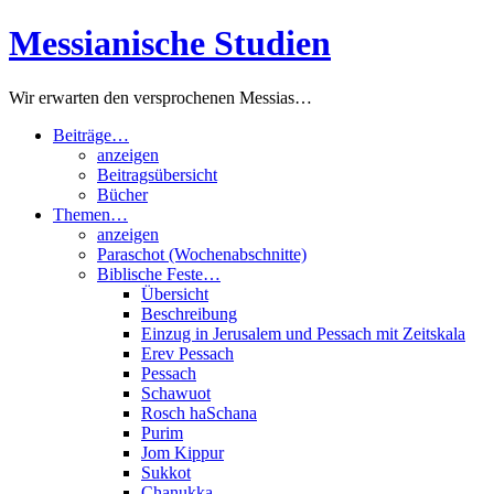
Zum
Messianische Studien
Inhalt
springen
Wir erwarten den versprochenen Messias…
Beiträge…
anzeigen
Beitragsübersicht
Bücher
Themen…
anzeigen
Paraschot (Wochenabschnitte)
Biblische Feste…
Übersicht
Beschreibung
Einzug in Jerusalem und Pessach mit Zeitskala
Erev Pessach
Pessach
Schawuot
Rosch haSchana
Purim
Jom Kippur
Sukkot
Chanukka