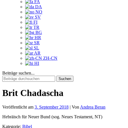
FA
DA
NO
SV
FI
TR
BG
HR
SR
SL
AR
ZH-CN
HI
Beiträge suchen...
Suchen
nach:
Brit Chadascha
Veröffentlicht am
3. September 2018
| Von
Andrea Beran
Hebräisch für Neuer Bund (sog. Neues Testament, NT)
Kategorie:
Bibel