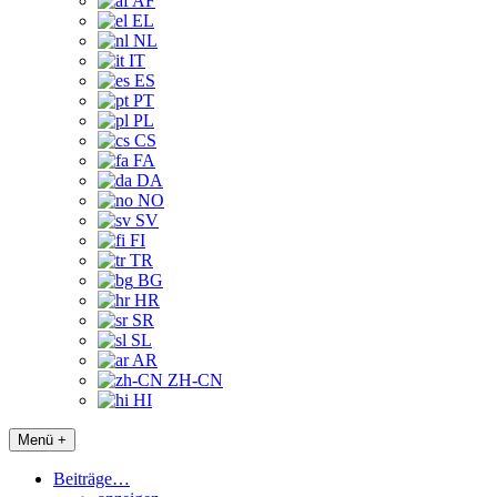
AF
EL
NL
IT
ES
PT
PL
CS
FA
DA
NO
SV
FI
TR
BG
HR
SR
SL
AR
ZH-CN
HI
Menü +
Beiträge…