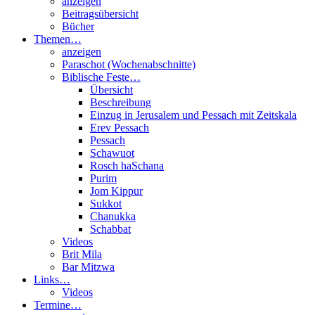
anzeigen
Beitragsübersicht
Bücher
Themen…
anzeigen
Paraschot (Wochenabschnitte)
Biblische Feste…
Übersicht
Beschreibung
Einzug in Jerusalem und Pessach mit Zeitskala
Erev Pessach
Pessach
Schawuot
Rosch haSchana
Purim
Jom Kippur
Sukkot
Chanukka
Schabbat
Videos
Brit Mila
Bar Mitzwa
Links…
Videos
Termine…