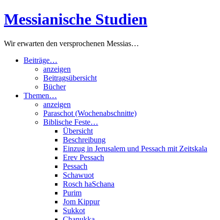
Zum
Messianische Studien
Inhalt
springen
Wir erwarten den versprochenen Messias…
Beiträge…
anzeigen
Beitragsübersicht
Bücher
Themen…
anzeigen
Paraschot (Wochenabschnitte)
Biblische Feste…
Übersicht
Beschreibung
Einzug in Jerusalem und Pessach mit Zeitskala
Erev Pessach
Pessach
Schawuot
Rosch haSchana
Purim
Jom Kippur
Sukkot
Chanukka